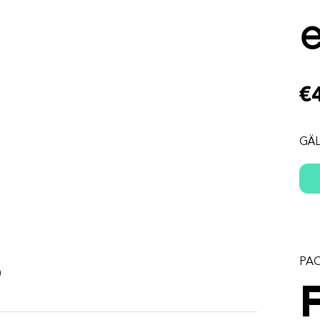
€
GÄL
s
PA