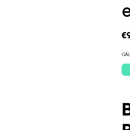
€
GÄL