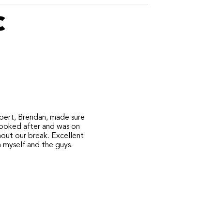
c
pert, Brendan, made sure
looked after and was on
hout our break. Excellent
m myself and the guys.