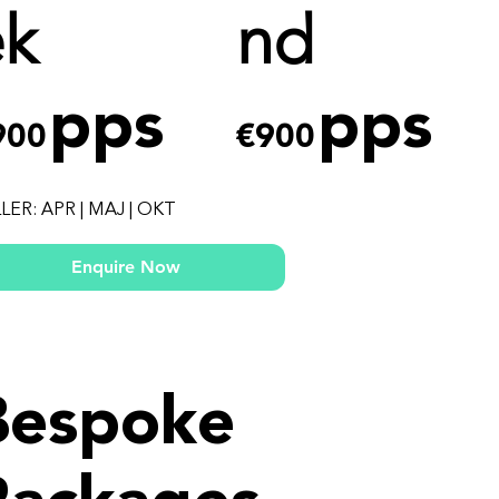
ek
nd
pps
pps
900
€900
LER: APR | MAJ | OKT
Enquire Now
Bespoke