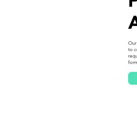
A
Our
to c
requ
form