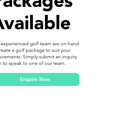
Packages
vailable
 experienced golf team are on hand
reate a golf package to suit your
irements. Simply submit an inquiry
 to speak to one of our team.
Enquire Now