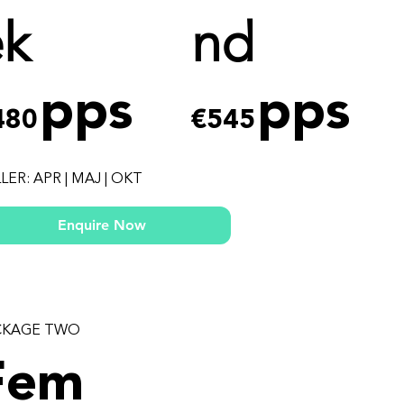
ek
nd
pps
pps
480
€545
LER: APR | MAJ | OKT
Enquire Now
CKAGE TWO
Fem