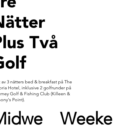
re
Nätter
lus Två
Golf
 av 3 nätters bed & breakfast på The
oria Hotel, inklusive 2 golfrunder på
arney Golf & Fishing Club (Killeen &
ny's Point).
Midwe
Weeke