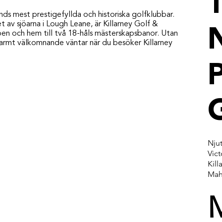
T
ands mest prestigefyllda och historiska golfklubbar.
t av sjöarna i Lough Leane, är Killarney Golf &
Open och hem till två 18-håls mästerskapsbanor. Utan
t varmt välkomnande väntar när du besöker Killarney
P
Njut
Vict
Kill
Maho