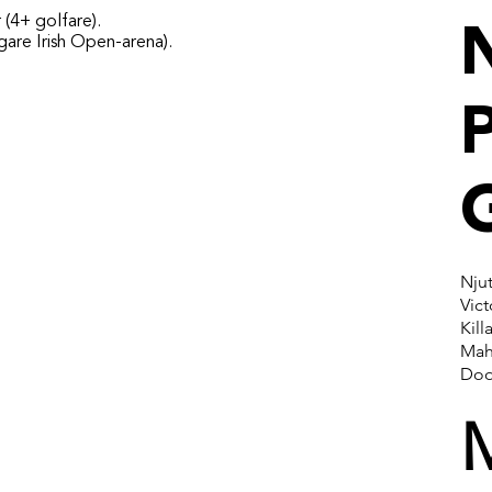
 (4+ golfare).
gare Irish Open-arena).
P
Njut
Vict
Kill
Mah
Doo